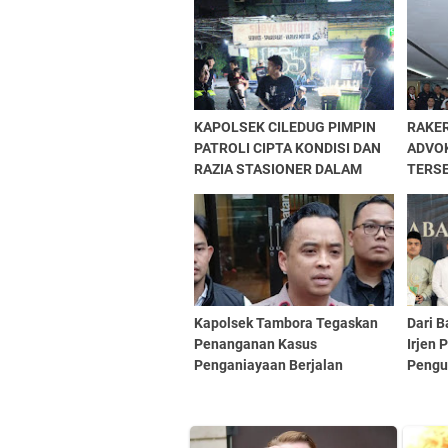
KAPOLSEK CILEDUG PIMPIN
RAKE
PATROLI CIPTA KONDISI DAN
ADVOK
RAZIA STASIONER DALAM
TERS
RANGKA ANTISIPASI
SUKS
GUANTIBMAS ‎
Kapolsek Tambora Tegaskan
Dari B
Penanganan Kasus
Irjen 
Penganiayaan Berjalan
Pengu
Profesional dan Transparan
Menuj