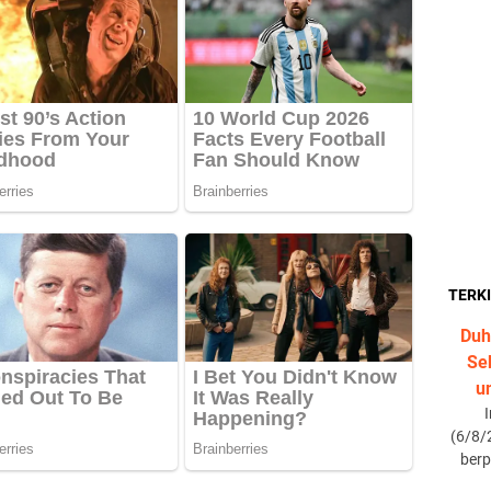
TERKI
Duh
Se
u
(6/8/
berp