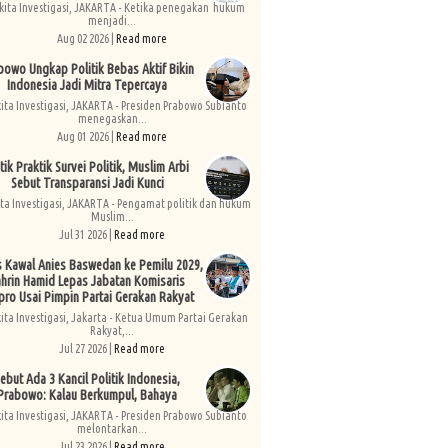
kita Investigasi, JAKARTA - Ketika penegakan hukum
menjadi...
Aug 02 2026 |
Read more
bowo Ungkap Politik Bebas Aktif Bikin
Indonesia Jadi Mitra Tepercaya
kita Investigasi, JAKARTA - Presiden Prabowo Subianto
menegaskan...
Aug 01 2026 |
Read more
tik Praktik Survei Politik, Muslim Arbi
Sebut Transparansi Jadi Kunci
ita Investigasi, JAKARTA - Pengamat politik dan hukum
Muslim...
Jul 31 2026 |
Read more
s Kawal Anies Baswedan ke Pemilu 2029,
hrin Hamid Lepas Jabatan Komisaris
pro Usai Pimpin Partai Gerakan Rakyat
kita Investigasi, Jakarta - Ketua Umum Partai Gerakan
Rakyat,...
Jul 27 2026 |
Read more
ebut Ada 3 Kancil Politik Indonesia,
Prabowo: Kalau Berkumpul, Bahaya
kita Investigasi, JAKARTA - Presiden Prabowo Subianto
melontarkan...
Jul 23 2026 |
Read more