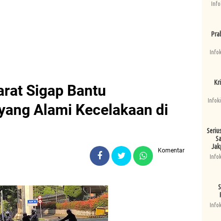
Info
Pra
Info
Kri
arat Sigap Bantu
Infok
yang Alami Kecelakaan di
Seriu
Sa
Jak
Komentar
Info
S
Info