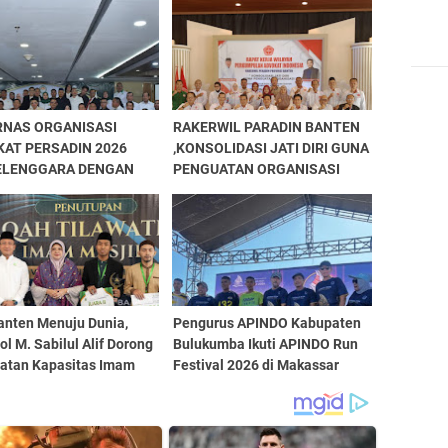
RNAS ORGANISASI
RAKERWIL PARADIN BANTEN
AT PERSADIN 2026
,KONSOLIDASI JATI DIRI GUNA
ELENGGARA DENGAN
PENGUATAN ORGANISASI
ES
anten Menuju Dunia,
Pengurus APINDO Kabupaten
Pol M. Sabilul Alif Dorong
Bulukumba Ikuti APINDO Run
atan Kapasitas Imam
Festival 2026 di Makassar
u IGIC 2026