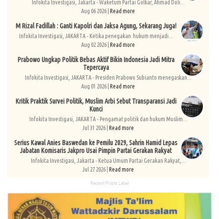
Infokita Investigasi, Jakarta - Waketum Partai Golkar, Ahmad Doli...
Aug 06 2026 |
Read more
M Rizal Fadillah : Ganti Kapolri dan Jaksa Agung, Sekarang Juga!
Infokita Investigasi, JAKARTA - Ketika penegakan hukum menjadi...
Aug 02 2026 |
Read more
Prabowo Ungkap Politik Bebas Aktif Bikin Indonesia Jadi Mitra
Tepercaya
Infokita Investigasi, JAKARTA - Presiden Prabowo Subianto menegaskan...
Aug 01 2026 |
Read more
Kritik Praktik Survei Politik, Muslim Arbi Sebut Transparansi Jadi
Kunci
Infokita Investigasi, JAKARTA - Pengamat politik dan hukum Muslim...
Jul 31 2026 |
Read more
Serius Kawal Anies Baswedan ke Pemilu 2029, Sahrin Hamid Lepas
Jabatan Komisaris Jakpro Usai Pimpin Partai Gerakan Rakyat
Infokita Investigasi, Jakarta - Ketua Umum Partai Gerakan Rakyat,...
Jul 27 2026 |
Read more
Recent Posts Label