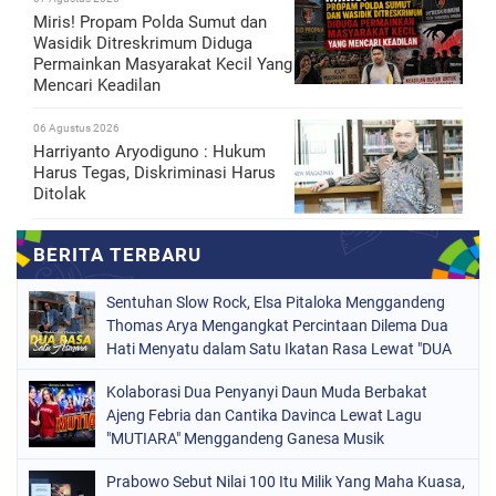
Miris! Propam Polda Sumut dan
Wasidik Ditreskrimum Diduga
Permainkan Masyarakat Kecil Yang
Mencari Keadilan
06 Agustus 2026
Harriyanto Aryodiguno : Hukum
Harus Tegas, Diskriminasi Harus
Ditolak
Sentuhan Slow Rock, Elsa Pitaloka Menggandeng
Thomas Arya Mengangkat Percintaan Dilema Dua
Hati Menyatu dalam Satu Ikatan Rasa Lewat "DUA
RASA SATU ASMARA"
Kolaborasi Dua Penyanyi Daun Muda Berbakat
Ajeng Febria dan Cantika Davinca Lewat Lagu
"MUTIARA" Menggandeng Ganesa Musik
Prabowo Sebut Nilai 100 Itu Milik Yang Maha Kuasa,