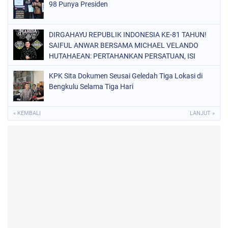
98 Punya Presiden
DIRGAHAYU REPUBLIK INDONESIA KE-81 TAHUN!
SAIFUL ANWAR BERSAMA MICHAEL VELANDO
HUTAHAEAN: PERTAHANKAN PERSATUAN, ISI
KEMERDEKAAN DENGAN KARYA NYATA DAN
KPK Sita Dokumen Seusai Geledah Tiga Lokasi di
PENGABDIAN TULUS DEMI KEJAYAAN BANGSA!
Bengkulu Selama Tiga Hari
« KEMBALI
LANJUT »