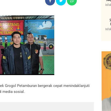
Info
S
Info
lsek Grogol Petamburan bergerak cepat menindaklanjuti
i media sosial.