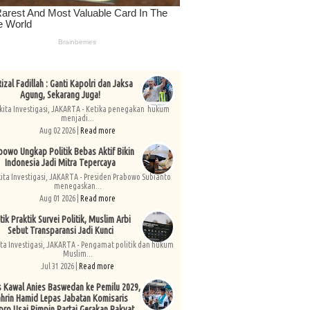
izal Fadillah : Ganti Kapolri dan Jaksa
Agung, Sekarang Juga!
kita Investigasi, JAKARTA - Ketika penegakan hukum
menjadi...
Aug 02 2026 |
Read more
bowo Ungkap Politik Bebas Aktif Bikin
Indonesia Jadi Mitra Tepercaya
kita Investigasi, JAKARTA - Presiden Prabowo Subianto
menegaskan...
Aug 01 2026 |
Read more
tik Praktik Survei Politik, Muslim Arbi
Sebut Transparansi Jadi Kunci
ita Investigasi, JAKARTA - Pengamat politik dan hukum
Muslim...
Jul 31 2026 |
Read more
s Kawal Anies Baswedan ke Pemilu 2029,
hrin Hamid Lepas Jabatan Komisaris
pro Usai Pimpin Partai Gerakan Rakyat