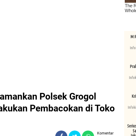
M R
Info
Pra
Info
iamankan Polsek Grogol
Kri
akukan Pembacokan di Toko
Infok
Seriu
Sa
Komentar
Jak