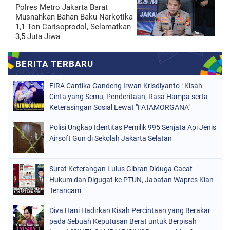
Polres Metro Jakarta Barat
Musnahkan Bahan Baku Narkotika
1,1 Ton Carisoprodol, Selamatkan
3,5 Juta Jiwa
FIRA Cantika Gandeng Irwan Krisdiyanto : Kisah
Cinta yang Semu, Penderitaan, Rasa Hampa serta
Keterasingan Sosial Lewat "FATAMORGANA"
Bersama Musik Proaktif
Polisi Ungkap Identitas Pemilik 995 Senjata Api Jenis
Airsoft Gun di Sekolah Jakarta Selatan
Surat Keterangan Lulus Gibran Diduga Cacat
Hukum dan Digugat ke PTUN, Jabatan Wapres Kian
Terancam
Diva Hani Hadirkan Kisah Percintaan yang Berakar
pada Sebuah Keputusan Berat untuk Berpisah