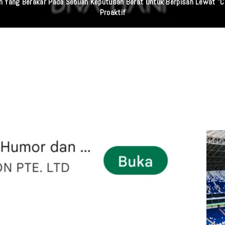
 Sumut Dan Wasidik Ditreskrimum Diduga Permainkan Masyarakat Kecil Y