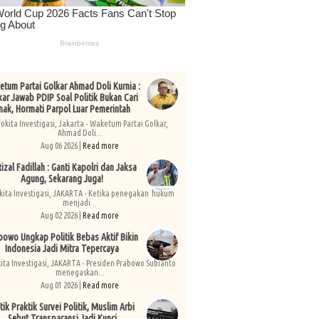
tum Partai Golkar Ahmad Doli Kurnia :
kar Jawab PDIP Soal Politik Bukan Cari
nak, Hormati Parpol Luar Pemerintah
fokita Investigasi, Jakarta - Waketum Partai Golkar,
Ahmad Doli...
Aug 06 2026 |
Read more
izal Fadillah : Ganti Kapolri dan Jaksa
Agung, Sekarang Juga!
kita Investigasi, JAKARTA - Ketika penegakan hukum
menjadi...
Aug 02 2026 |
Read more
bowo Ungkap Politik Bebas Aktif Bikin
Indonesia Jadi Mitra Tepercaya
kita Investigasi, JAKARTA - Presiden Prabowo Subianto
menegaskan...
Aug 01 2026 |
Read more
tik Praktik Survei Politik, Muslim Arbi
Sebut Transparansi Jadi Kunci