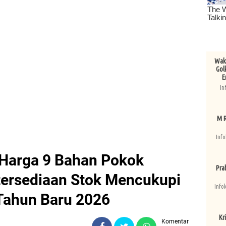
Wake
Gol
E
In
M R
Info
s Harga 9 Bahan Pokok
Pra
tersediaan Stok Mencukupi
Info
Tahun Baru 2026
Kri
Komentar