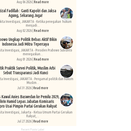
Aug 06 2026 |
Read more
izal Fadillah : Ganti Kapolri dan Jaksa
Agung, Sekarang Juga!
kita Investigasi, JAKARTA - Ketika penegakan hukum
menjadi...
Aug 02 2026 |
Read more
bowo Ungkap Politik Bebas Aktif Bikin
Indonesia Jadi Mitra Tepercaya
kita Investigasi, JAKARTA - Presiden Prabowo Subianto
menegaskan...
Aug 01 2026 |
Read more
tik Praktik Survei Politik, Muslim Arbi
Sebut Transparansi Jadi Kunci
ita Investigasi, JAKARTA - Pengamat politik dan hukum
Muslim...
Jul 31 2026 |
Read more
s Kawal Anies Baswedan ke Pemilu 2029,
hrin Hamid Lepas Jabatan Komisaris
pro Usai Pimpin Partai Gerakan Rakyat
kita Investigasi, Jakarta - Ketua Umum Partai Gerakan
Rakyat,...
Jul 27 2026 |
Read more
Recent Posts Label