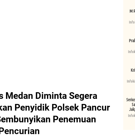
M R
Info
Pra
Info
Kri
Infok
s Medan Diminta Segera
Seriu
kan Penyidik Polsek Pancur
Sa
Jak
Info
 Sembunyikan Penemuan
 Pencurian