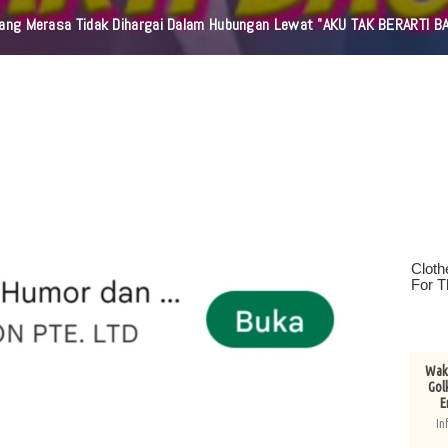
 Cukupkah Kematian Sebagai Nasehat? Sebuah Pengingat Untuk Kembali 
Wake
Gol
E
In