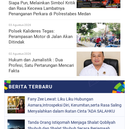
Siapa Pun, Melainkan Simbol Kritik
dan Rasa Kecewa Lambatnya
Penanganan Perkara di Polrestabes Medan
03 Agustus 2026
Polsek Kalideres Tegas:
Perampasan Motor di Jalan Akan
Ditindak
02 Agustus 2026
Hukum dan Jurnalistik : Dua
Profesi, Satu Pertarungan Mencari
Fakta
Fany Zee Lewat: Liku Liku Hubungan
Asmara,Introspeksi Diri, Kerumitan,serta Rasa Saling
Menyalahkan dalam Ikatan Cinta "ADA SALAHKU
ADA SALAHMU"
Tanda Orang Istiqomah Menjaga Shalat Qobliyah
Shubuh dan Shalat Shubuh Secara Berjamaah