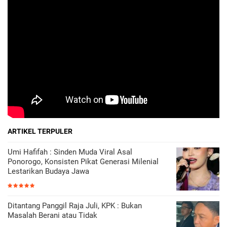
ARTIKEL TERPULER
Umi Hafifah : Sinden Muda Viral Asal
Ponorogo, Konsisten Pikat Generasi Milenial
Lestarikan Budaya Jawa
Ditantang Panggil Raja Juli, KPK : Bukan
Masalah Berani atau Tidak