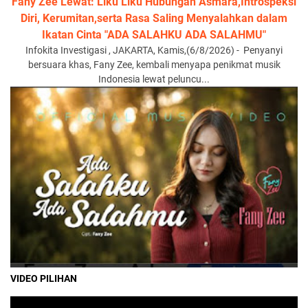
Fany Zee Lewat: Liku Liku Hubungan Asmara,Introspeksi
Diri, Kerumitan,serta Rasa Saling Menyalahkan dalam
Ikatan Cinta "ADA SALAHKU ADA SALAHMU"
Infokita Investigasi , JAKARTA, Kamis,(6/8/2026) - Penyanyi
bersuara khas, Fany Zee, kembali menyapa penikmat musik
Indonesia lewat peluncu...
VIDEO PILIHAN