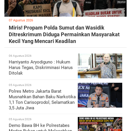
07 Agustus 2026
Miris! Propam Polda Sumut dan Wasidik
Ditreskrimum Diduga Permainkan Masyarakat
Kecil Yang Mencari Keadilan
06 Agustus 2026
Harriyanto Aryodiguno : Hukum
Harus Tegas, Diskriminasi Harus
Ditolak
05 Agustus 2026
Polres Metro Jakarta Barat
Musnahkan Bahan Baku Narkotika
1,1 Ton Carisoprodol, Selamatkan
3,5 Juta Jiwa
05 Agustus 2026
Demo Bawa BH ke Polrestabes
Medan Bukan untuk Melecehkan