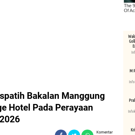
Wake
Gol
E
In
M R
Info
rispatih Bakalan Manggung
Pra
age Hotel Pada Perayaan
Info
 2026
Kri
Komentar