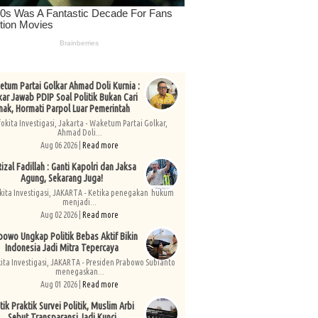
tum Partai Golkar Ahmad Doli Kurnia :
kar Jawab PDIP Soal Politik Bukan Cari
nak, Hormati Parpol Luar Pemerintah
fokita Investigasi, Jakarta - Waketum Partai Golkar,
Ahmad Doli...
Aug 06 2026 |
Read more
izal Fadillah : Ganti Kapolri dan Jaksa
Agung, Sekarang Juga!
kita Investigasi, JAKARTA - Ketika penegakan hukum
menjadi...
Aug 02 2026 |
Read more
bowo Ungkap Politik Bebas Aktif Bikin
Indonesia Jadi Mitra Tepercaya
kita Investigasi, JAKARTA - Presiden Prabowo Subianto
menegaskan...
Aug 01 2026 |
Read more
tik Praktik Survei Politik, Muslim Arbi
Sebut Transparansi Jadi Kunci