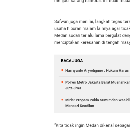
menjadi sarang narkoba. Ini tidak muda
Safwan juga menilai, langkah tegas ter
usaha hiburan malam lainnya agar tid
Medan sudah terlalu lama bergulat de
menciptakan keresahan di tengah masy
BACA JUGA
Harriyanto Aryodiguno : Hukum Harus T
Polres Metro Jakarta Barat Musnahkan
Juta Jiwa
Miris! Propam Polda Sumut dan Wasid
Mencari Keadilan
“Kita tidak ingin Medan dikenal sebagai