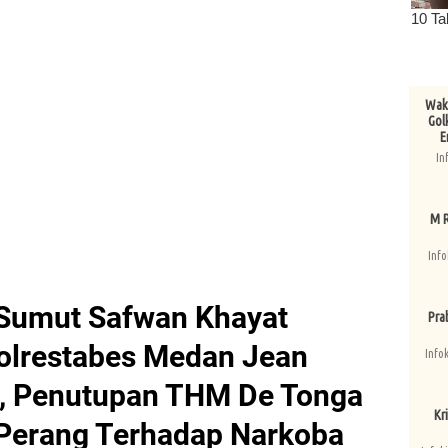
Wake
Gol
E
In
M R
Info
Sumut Safwan Khayat
Pra
olrestabes Medan Jean
Info
k, Penutupan THM De Tonga
Kri
a Perang Terhadap Narkoba