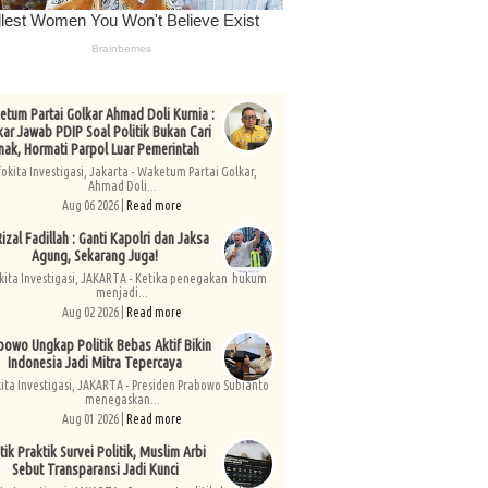
tum Partai Golkar Ahmad Doli Kurnia :
kar Jawab PDIP Soal Politik Bukan Cari
nak, Hormati Parpol Luar Pemerintah
fokita Investigasi, Jakarta - Waketum Partai Golkar,
Ahmad Doli...
Aug 06 2026 |
Read more
izal Fadillah : Ganti Kapolri dan Jaksa
Agung, Sekarang Juga!
kita Investigasi, JAKARTA - Ketika penegakan hukum
menjadi...
Aug 02 2026 |
Read more
bowo Ungkap Politik Bebas Aktif Bikin
Indonesia Jadi Mitra Tepercaya
kita Investigasi, JAKARTA - Presiden Prabowo Subianto
menegaskan...
Aug 01 2026 |
Read more
tik Praktik Survei Politik, Muslim Arbi
Sebut Transparansi Jadi Kunci