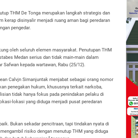
nutup THM De Tonga merupakan langkah strategis dan
m kerap disinyalir menjadi ruang aman bagi peredaran
ingan pengedar.
dukung oleh seluruh elemen masyarakat. Penutupan THM
tabes Medan serius dan tidak main-main dalam
ar Safwan kepada wartawan, Rabu (25/12).
ean Calvjn Simanjuntak menjabat sebagai orang nomor
akan penegakan hukum, khususnya terkait narkoba,
lisian tidak hanya fokus pada penindakan pelaku di
lokasi-lokasi yang diduga menjadi pusat peredaran
 baik. Bukan sekadar pencitraan, tapi tindakan nyata di
i mengambil risiko dengan menutup THM yang diduga