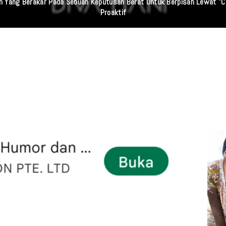
 Sumut Dan Wasidik Ditreskrimum Diduga Permainkan Masyarakat Kecil Y