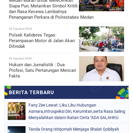
Medan Bukan untuk Melecehkan
Siapa Pun, Melainkan Simbol Kritik
dan Rasa Kecewa Lambatnya
Penanganan Perkara di Polrestabes Medan
03 Agustus 2026
Polsek Kalideres Tegas:
Perampasan Motor di Jalan Akan
Ditindak
02 Agustus 2026
Hukum dan Jurnalistik : Dua
Profesi, Satu Pertarungan Mencari
Fakta
Fany Zee Lewat: Liku Liku Hubungan
Asmara,Introspeksi Diri, Kerumitan,serta Rasa Saling
Menyalahkan dalam Ikatan Cinta "ADA SALAHKU
ADA SALAHMU"
Tanda Orang Istiqomah Menjaga Shalat Qobliyah