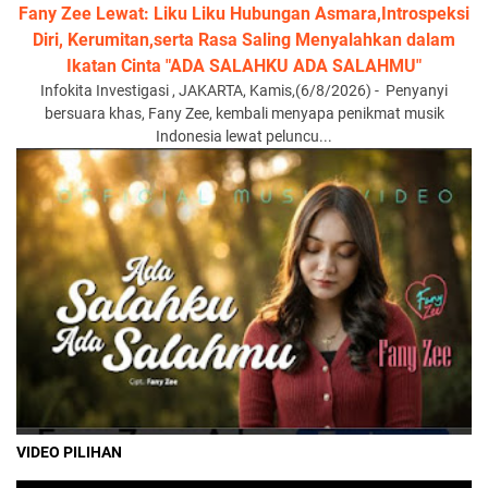
Fany Zee Lewat: Liku Liku Hubungan Asmara,Introspeksi
Diri, Kerumitan,serta Rasa Saling Menyalahkan dalam
Ikatan Cinta "ADA SALAHKU ADA SALAHMU"
Infokita Investigasi , JAKARTA, Kamis,(6/8/2026) - Penyanyi
bersuara khas, Fany Zee, kembali menyapa penikmat musik
Indonesia lewat peluncu...
VIDEO PILIHAN