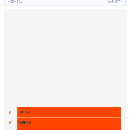
« KEMBALI
LANJUT »
BUDAYA
DAERAH