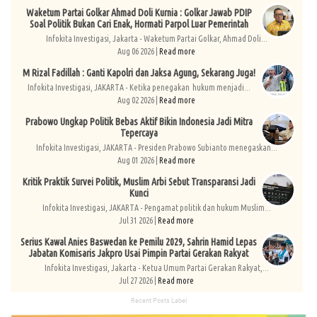
Waketum Partai Golkar Ahmad Doli Kurnia : Golkar Jawab PDIP
Soal Politik Bukan Cari Enak, Hormati Parpol Luar Pemerintah
Infokita Investigasi, Jakarta - Waketum Partai Golkar, Ahmad Doli...
Aug 06 2026 |
Read more
M Rizal Fadillah : Ganti Kapolri dan Jaksa Agung, Sekarang Juga!
Infokita Investigasi, JAKARTA - Ketika penegakan hukum menjadi...
Aug 02 2026 |
Read more
Prabowo Ungkap Politik Bebas Aktif Bikin Indonesia Jadi Mitra
Tepercaya
Infokita Investigasi, JAKARTA - Presiden Prabowo Subianto menegaskan...
Aug 01 2026 |
Read more
Kritik Praktik Survei Politik, Muslim Arbi Sebut Transparansi Jadi
Kunci
Infokita Investigasi, JAKARTA - Pengamat politik dan hukum Muslim...
Jul 31 2026 |
Read more
Serius Kawal Anies Baswedan ke Pemilu 2029, Sahrin Hamid Lepas
Jabatan Komisaris Jakpro Usai Pimpin Partai Gerakan Rakyat
Infokita Investigasi, Jakarta - Ketua Umum Partai Gerakan Rakyat,...
Jul 27 2026 |
Read more
Recent Posts Label