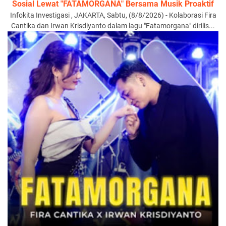
Sosial Lewat "FATAMORGANA" Bersama Musik Proaktif
Infokita Investigasi , JAKARTA, Sabtu, (8/8/2026) - Kolaborasi Fira
Cantika dan Irwan Krisdiyanto dalam lagu "Fatamorgana" dirilis...