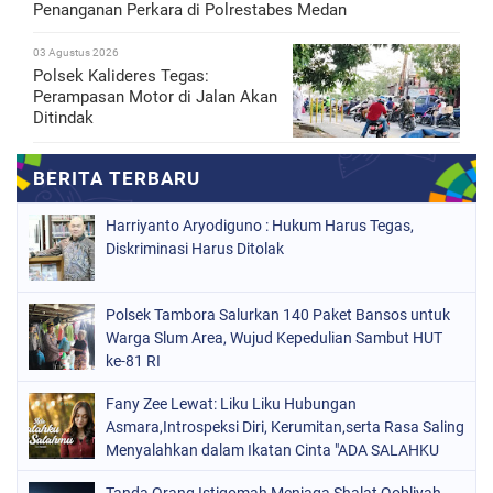
Penanganan Perkara di Polrestabes Medan
03 Agustus 2026
Polsek Kalideres Tegas:
Perampasan Motor di Jalan Akan
Ditindak
Harriyanto Aryodiguno : Hukum Harus Tegas,
Diskriminasi Harus Ditolak
Polsek Tambora Salurkan 140 Paket Bansos untuk
Warga Slum Area, Wujud Kepedulian Sambut HUT
ke-81 RI
Fany Zee Lewat: Liku Liku Hubungan
Asmara,Introspeksi Diri, Kerumitan,serta Rasa Saling
Menyalahkan dalam Ikatan Cinta "ADA SALAHKU
ADA SALAHMU"
Tanda Orang Istiqomah Menjaga Shalat Qobliyah