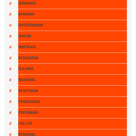
DINAMIKA
EKONOMI
ENTERTAIMEN
HUKUM
INSPIRASI
KESEHATAN
KULINER
NASIONAL
OLAH RAGA
PENDIDIKAN
PERTANIAN
POLITIK
REGIONAL