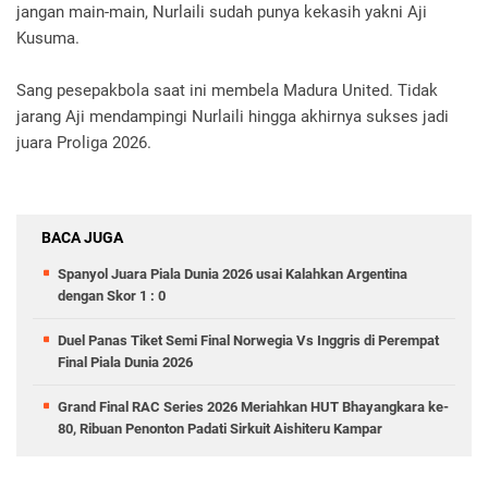
jangan main-main, Nurlaili sudah punya kekasih yakni Aji
Kusuma.
Sang pesepakbola saat ini membela Madura United. Tidak
jarang Aji mendampingi Nurlaili hingga akhirnya sukses jadi
juara Proliga 2026.
BACA JUGA
Spanyol Juara Piala Dunia 2026 usai Kalahkan Argentina
dengan Skor 1 : 0
Duel Panas Tiket Semi Final Norwegia Vs Inggris di Perempat
Final Piala Dunia 2026
Grand Final RAC Series 2026 Meriahkan HUT Bhayangkara ke-
80, Ribuan Penonton Padati Sirkuit Aishiteru Kampar