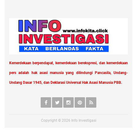
Kemerdekaan berpendapat, kemerdekaan berekspresi, dan kemerdekaan
pers adalah hak asasi manusia yang dilindungi Pancasila, Undang-
Undang Dasar 1945, dan Deklarasi Universal Hak Asasi Manusia PBB.
Copyright ©
2026
Info Investigasi