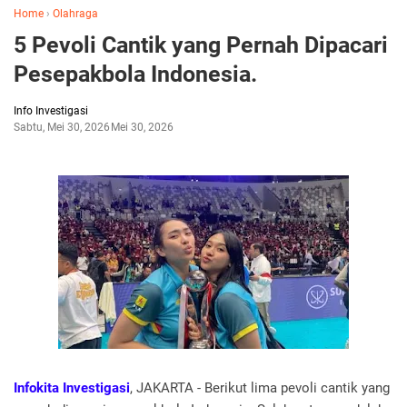
Home
›
Olahraga
5 Pevoli Cantik yang Pernah Dipacari
Pesepakbola Indonesia.
Info Investigasi
Sabtu, Mei 30, 2026
Mei 30, 2026
Infokita Investigasi
, JAKARTA - Berikut lima pevoli cantik yang