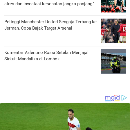
stres dan investasi kesehatan jangka panjang."
Petinggi Manchester United Sengaja Terbang ke
Jerman, Coba Bajak Target Arsenal
Komentar Valentino Rossi Setelah Menjajal
Sirkuit Mandalika di Lombok