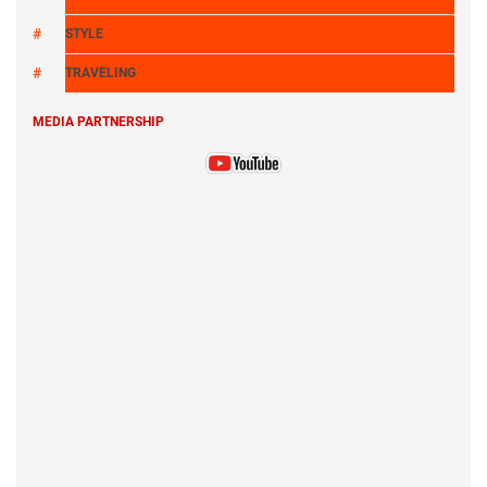
STYLE
TRAVELING
MEDIA PARTNERSHIP