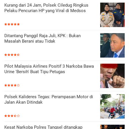
Kurang dari 24 Jam, Polsek Ciledug Ringkus
Pelaku Pencurian HP yang Viral di Medsos
Ditantang Panggil Raja Juli, KPK : Bukan
Masalah Berani atau Tidak
Pilot Malaysia Airlines Positif 3 Narkoba Bawa
Urine 'Bersih' Buat Tipu Petugas
Polsek Kalideres Tegas: Perampasan Motor di
Jalan Akan Ditindak
Kesat Narkoba Polres Tangsel ditangkap