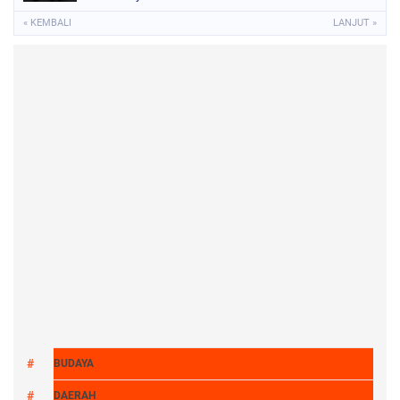
RASA SATU ASMARA"
« KEMBALI
LANJUT »
BUDAYA
DAERAH