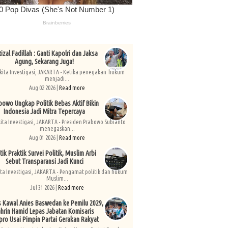
izal Fadillah : Ganti Kapolri dan Jaksa
Agung, Sekarang Juga!
kita Investigasi, JAKARTA - Ketika penegakan hukum
menjadi...
Aug 02 2026 |
Read more
bowo Ungkap Politik Bebas Aktif Bikin
Indonesia Jadi Mitra Tepercaya
kita Investigasi, JAKARTA - Presiden Prabowo Subianto
menegaskan...
Aug 01 2026 |
Read more
tik Praktik Survei Politik, Muslim Arbi
Sebut Transparansi Jadi Kunci
ita Investigasi, JAKARTA - Pengamat politik dan hukum
Muslim...
Jul 31 2026 |
Read more
s Kawal Anies Baswedan ke Pemilu 2029,
hrin Hamid Lepas Jabatan Komisaris
pro Usai Pimpin Partai Gerakan Rakyat