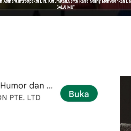
g Istiqomah Menjaga Shalat Qobliyah Shubuh Dan Shalat Shubuh Secar