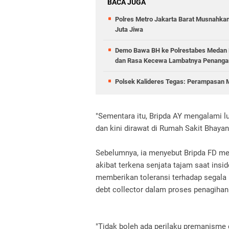
BACA JUGA
Polres Metro Jakarta Barat Musnahkan
Juta Jiwa
Demo Bawa BH ke Polrestabes Medan B
dan Rasa Kecewa Lambatnya Penangan
Polsek Kalideres Tegas: Perampasan M
"Sementara itu, Bripda AY mengalami lu
dan kini dirawat di Rumah Sakit Bhaya
Sebelumnya, ia menyebut Bripda FD me
akibat terkena senjata tajam saat ins
memberikan toleransi terhadap segala
debt collector dalam proses penagihan
"Tidak boleh ada perilaku premanisme 