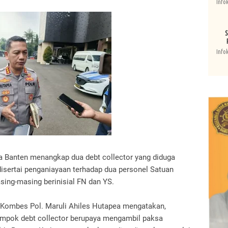
Info
S
Info
da Banten menangkap dua debt collector yang diduga
isertai penganiayaan terhadap dua personel Satuan
ing-masing berinisial FN dan YS.
Kombes Pol. Maruli Ahiles Hutapea mengatakan,
lompok debt collector berupaya mengambil paksa