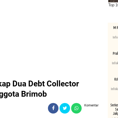
M R
Info
Pra
Info
Kri
ap Dua Debt Collector
Infok
ggota Brimob
Seriu
Komentar
Sa
Jak