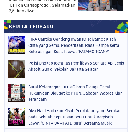
1,1 Ton Carisoprodol, Selamatkan
3,5 Juta Jiwa
FIRA Cantika Gandeng Irwan Krisdiyanto : Kisah
Cinta yang Semu, Penderitaan, Rasa Hampa serta
Keterasingan Sosial Lewat "FATAMORGANA"
Bersama Musik Proaktif
Polisi Ungkap Identitas Pemilik 995 Senjata Api Jenis
Airsoft Gun di Sekolah Jakarta Selatan
Surat Keterangan Lulus Gibran Diduga Cacat
Hukum dan Digugat ke PTUN, Jabatan Wapres Kian
Terancam
Diva Hani Hadirkan Kisah Percintaan yang Berakar
pada Sebuah Keputusan Berat untuk Berpisah
Lewat "CINTA SAMPAI DISINI" Bersama Musik
Proaktif