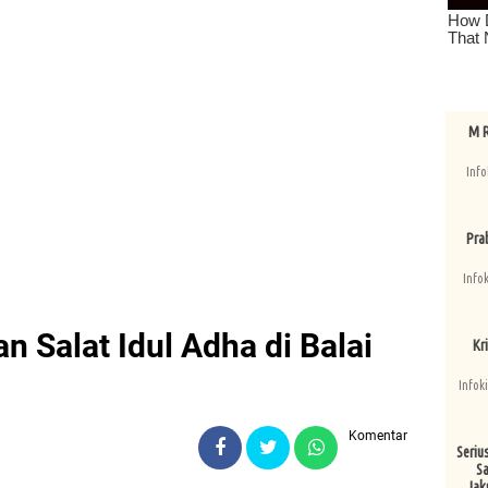
M R
Info
Pra
Info
 Salat Idul Adha di Balai
Kri
Infok
Komentar
Seriu
Sa
Jak