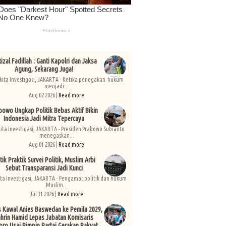
izal Fadillah : Ganti Kapolri dan Jaksa
Agung, Sekarang Juga!
kita Investigasi, JAKARTA - Ketika penegakan hukum
menjadi...
Aug 02 2026 |
Read more
bowo Ungkap Politik Bebas Aktif Bikin
Indonesia Jadi Mitra Tepercaya
kita Investigasi, JAKARTA - Presiden Prabowo Subianto
menegaskan...
Aug 01 2026 |
Read more
tik Praktik Survei Politik, Muslim Arbi
Sebut Transparansi Jadi Kunci
ita Investigasi, JAKARTA - Pengamat politik dan hukum
Muslim...
Jul 31 2026 |
Read more
s Kawal Anies Baswedan ke Pemilu 2029,
hrin Hamid Lepas Jabatan Komisaris
pro Usai Pimpin Partai Gerakan Rakyat