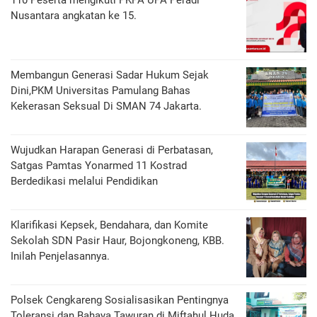
110 Peserta mengikuti PKPA UPA Peradi
Nusantara angkatan ke 15.
Membangun Generasi Sadar Hukum Sejak
Dini,PKM Universitas Pamulang Bahas
Kekerasan Seksual Di SMAN 74 Jakarta.
Wujudkan Harapan Generasi di Perbatasan,
Satgas Pamtas Yonarmed 11 Kostrad
Berdedikasi melalui Pendidikan
Klarifikasi Kepsek, Bendahara, dan Komite
Sekolah SDN Pasir Haur, Bojongkoneng, KBB.
Inilah Penjelasannya.
Polsek Cengkareng Sosialisasikan Pentingnya
Toleransi dan Bahaya Tawuran di Miftahul Huda