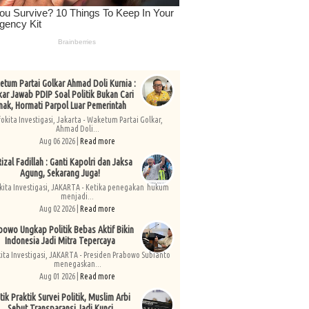
tum Partai Golkar Ahmad Doli Kurnia :
kar Jawab PDIP Soal Politik Bukan Cari
nak, Hormati Parpol Luar Pemerintah
fokita Investigasi, Jakarta - Waketum Partai Golkar,
Ahmad Doli...
Aug 06 2026 |
Read more
izal Fadillah : Ganti Kapolri dan Jaksa
Agung, Sekarang Juga!
kita Investigasi, JAKARTA - Ketika penegakan hukum
menjadi...
Aug 02 2026 |
Read more
bowo Ungkap Politik Bebas Aktif Bikin
Indonesia Jadi Mitra Tepercaya
kita Investigasi, JAKARTA - Presiden Prabowo Subianto
menegaskan...
Aug 01 2026 |
Read more
tik Praktik Survei Politik, Muslim Arbi
Sebut Transparansi Jadi Kunci