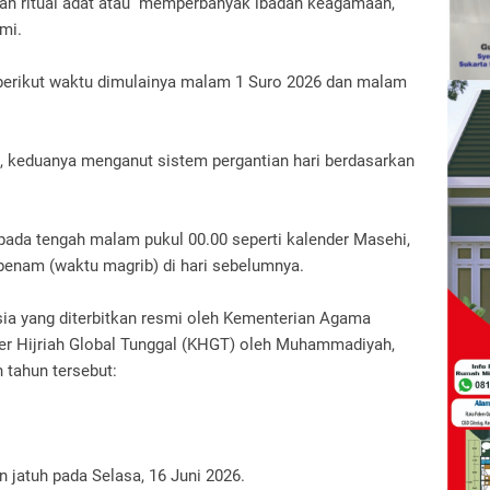
ian ritual adat atau memperbanyak ibadah keagamaan,
smi.
t, berikut waktu dimulainya malam 1 Suro 2026 dan malam
, keduanya menganut sistem pergantian hari berdasarkan
i pada tengah malam pukul 00.00 seperti kalender Masehi,
rbenam (waktu magrib) di hari sebelumnya.
sia yang diterbitkan resmi oleh Kementerian Agama
der Hijriah Global Tunggal (KHGT) oleh Muhammadiyah,
n tahun tersebut:
 jatuh pada Selasa, 16 Juni 2026.