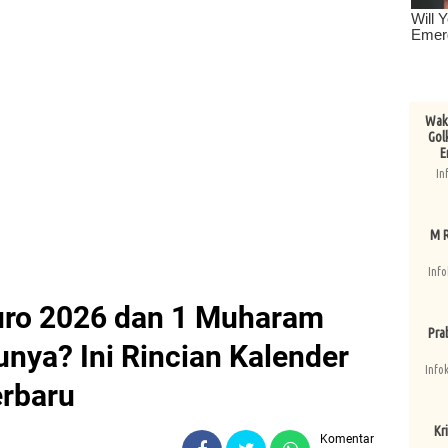
Wake
Gol
E
In
M R
Info
uro 2026 dan 1 Muharam
Pra
nya? Ini Rincian Kalender
Info
erbaru
Kri
Komentar