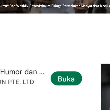
mbalikan Enam Sepeda Motor Hilang Kepada Pemilik, Wujud Nyata Pelay