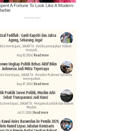
izal Fadillah : Ganti Kapolri dan Jaksa
Agung, Sekarang Juga!
kita Investigasi, JAKARTA - Ketika penegakan hukum
menjadi...
Aug 02 2026 |
Read more
bowo Ungkap Politik Bebas Aktif Bikin
Indonesia Jadi Mitra Tepercaya
kita Investigasi, JAKARTA - Presiden Prabowo Subianto
menegaskan...
Aug 01 2026 |
Read more
tik Praktik Survei Politik, Muslim Arbi
Sebut Transparansi Jadi Kunci
ita Investigasi, JAKARTA - Pengamat politik dan hukum
Muslim...
Jul 31 2026 |
Read more
s Kawal Anies Baswedan ke Pemilu 2029,
hrin Hamid Lepas Jabatan Komisaris
pro Usai Pimpin Partai Gerakan Rakyat