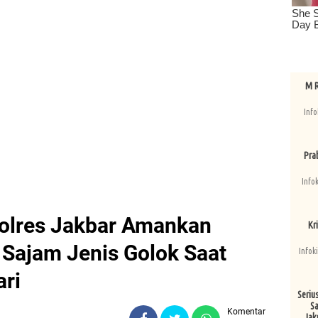
M R
Info
Pra
Info
Polres Jakbar Amankan
Kri
ajam Jenis Golok Saat
Infok
ari
Seriu
Sa
Komentar
Jak