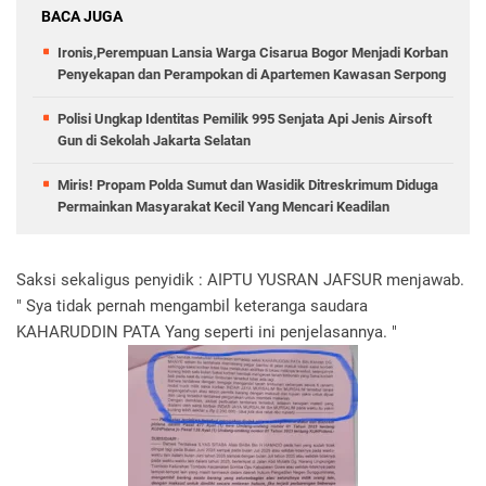
BACA JUGA
Ironis,Perempuan Lansia Warga Cisarua Bogor Menjadi Korban
Penyekapan dan Perampokan di Apartemen Kawasan Serpong
Polisi Ungkap Identitas Pemilik 995 Senjata Api Jenis Airsoft
Gun di Sekolah Jakarta Selatan
Miris! Propam Polda Sumut dan Wasidik Ditreskrimum Diduga
Permainkan Masyarakat Kecil Yang Mencari Keadilan
Saksi sekaligus penyidik : AIPTU YUSRAN JAFSUR menjawab.
" Sya tidak pernah mengambil keteranga saudara
KAHARUDDIN PATA Yang seperti ini penjelasannya. "