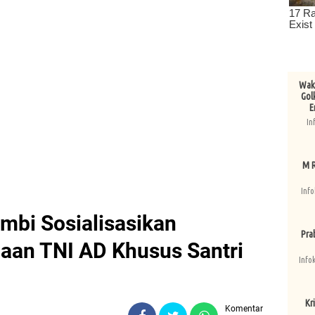
Wake
Gol
E
In
M R
Info
mbi Sosialisasikan
Pra
aan TNI AD Khusus Santri
Info
Kri
Komentar