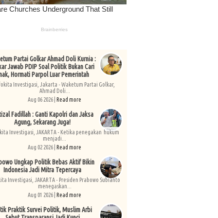
tum Partai Golkar Ahmad Doli Kurnia :
kar Jawab PDIP Soal Politik Bukan Cari
nak, Hormati Parpol Luar Pemerintah
fokita Investigasi, Jakarta - Waketum Partai Golkar,
Ahmad Doli...
Aug 06 2026 |
Read more
izal Fadillah : Ganti Kapolri dan Jaksa
Agung, Sekarang Juga!
kita Investigasi, JAKARTA - Ketika penegakan hukum
menjadi...
Aug 02 2026 |
Read more
bowo Ungkap Politik Bebas Aktif Bikin
Indonesia Jadi Mitra Tepercaya
kita Investigasi, JAKARTA - Presiden Prabowo Subianto
menegaskan...
Aug 01 2026 |
Read more
tik Praktik Survei Politik, Muslim Arbi
Sebut Transparansi Jadi Kunci