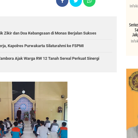
Infok
Seriu
Sa
ik Zikir dan Doa Kebangsaan di Monas Berjalan Sukses
Jak
Info
erja, Kapolres Purwakarta Silaturahmi ke FSPMI
Tambora Ajak Warga RW 12 Tanah Sereal Perkuat Sinergi