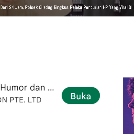
Harriyanto Aryodiguno : Hukum Harus Tegas, Diskriminasi Harus Ditolak