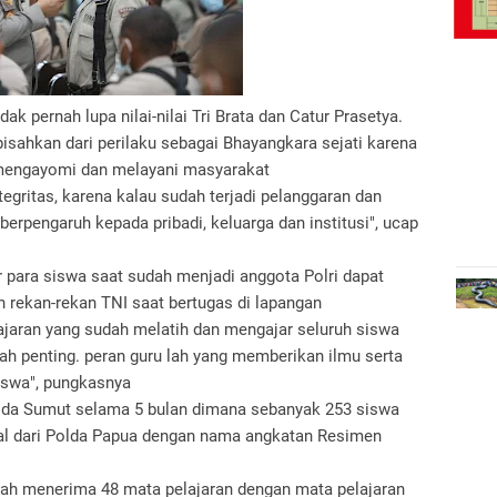
k pernah lupa nilai-nilai Tri Brata dan Catur Prasetya.
ipisahkan dari perilaku sebagai Bhayangkara sejati karena
, mengayomi dan melayani masyarakat
tegritas, karena kalau sudah terjadi pelanggaran dan
rpengaruh kepada pribadi, keluarga dan institusi", ucap
 para siswa saat sudah menjadi anggota Polri dapat
n rekan-rekan TNI saat bertugas di lapangan
ajaran yang sudah melatih dan mengajar seluruh siswa
ah penting. peran guru lah yang memberikan ilmu serta
iswa", pungkasnya
olda Sumut selama 5 bulan dimana sebanyak 253 siswa
al dari Polda Papua dengan nama angkatan Resimen
elah menerima 48 mata pelajaran dengan mata pelajaran