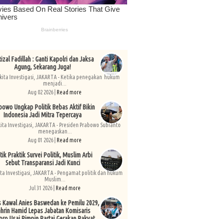
izal Fadillah : Ganti Kapolri dan Jaksa
Agung, Sekarang Juga!
kita Investigasi, JAKARTA - Ketika penegakan hukum
menjadi...
Aug 02 2026 |
Read more
bowo Ungkap Politik Bebas Aktif Bikin
Indonesia Jadi Mitra Tepercaya
kita Investigasi, JAKARTA - Presiden Prabowo Subianto
menegaskan...
Aug 01 2026 |
Read more
tik Praktik Survei Politik, Muslim Arbi
Sebut Transparansi Jadi Kunci
ita Investigasi, JAKARTA - Pengamat politik dan hukum
Muslim...
Jul 31 2026 |
Read more
s Kawal Anies Baswedan ke Pemilu 2029,
hrin Hamid Lepas Jabatan Komisaris
pro Usai Pimpin Partai Gerakan Rakyat