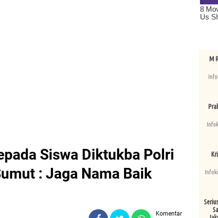
M R
Info
Pra
Info
pada Siswa Diktukba Polri
Kri
Sumut : Jaga Nama Baik
Infok
Seriu
Sa
Komentar
Jak