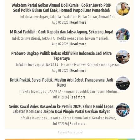
Waketum Partai Golkar Ahmad Doli Kurnia : Golkar Jawab PDIP
Soal Politik Bukan Cari Enak, Hormati Parpol Luar Pemerintah
Infokita Investigasi, Jakarta - Waketum Partai Golkar, Ahmad Doli...
Aug 06 2026 |
Read more
M Rizal Fadillah : Ganti Kapolri dan Jaksa Agung, Sekarang Juga!
Infokita Investigasi, JAKARTA - Ketika penegakan hukum menjadi...
Aug 02 2026 |
Read more
Prabowo Ungkap Politik Bebas Aktif Bikin Indonesia Jadi Mitra
Tepercaya
Infokita Investigasi, JAKARTA - Presiden Prabowo Subianto menegaskan...
Aug 01 2026 |
Read more
Kritik Praktik Survei Politik, Muslim Arbi Sebut Transparansi Jadi
Kunci
Infokita Investigasi, JAKARTA - Pengamat politik dan hukum Muslim...
Jul 31 2026 |
Read more
Serius Kawal Anies Baswedan ke Pemilu 2029, Sahrin Hamid Lepas
Jabatan Komisaris Jakpro Usai Pimpin Partai Gerakan Rakyat
Infokita Investigasi, Jakarta - Ketua Umum Partai Gerakan Rakyat,...
Jul 27 2026 |
Read more
Recent Posts Label