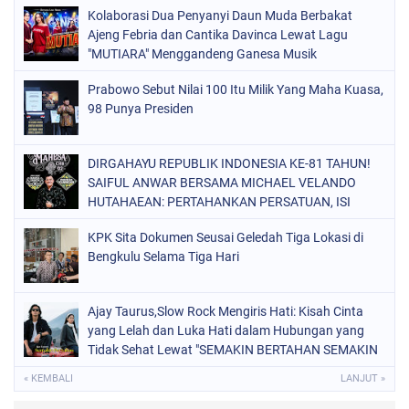
Kolaborasi Dua Penyanyi Daun Muda Berbakat
Ajeng Febria dan Cantika Davinca Lewat Lagu
"MUTIARA" Menggandeng Ganesa Musik
Prabowo Sebut Nilai 100 Itu Milik Yang Maha Kuasa,
98 Punya Presiden
DIRGAHAYU REPUBLIK INDONESIA KE-81 TAHUN!
SAIFUL ANWAR BERSAMA MICHAEL VELANDO
HUTAHAEAN: PERTAHANKAN PERSATUAN, ISI
KEMERDEKAAN DENGAN KARYA NYATA DAN
KPK Sita Dokumen Seusai Geledah Tiga Lokasi di
PENGABDIAN TULUS DEMI KEJAYAAN BANGSA!
Bengkulu Selama Tiga Hari
Ajay Taurus,Slow Rock Mengiris Hati: Kisah Cinta
yang Lelah dan Luka Hati dalam Hubungan yang
Tidak Sehat Lewat "SEMAKIN BERTAHAN SEMAKIN
TERSIKSA"
« KEMBALI
LANJUT »