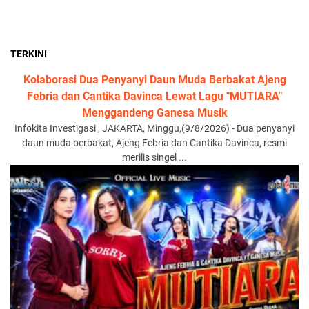
TERKINI
Kolaborasi Dua Penyanyi Daun Muda Berbakat Ajeng
Febria dan Cantika Davinca Lewat Lagu "MUTIARA"
Menggandeng Ganesa Musik
Infokita Investigasi , JAKARTA, Minggu,(9/8/2026) - Dua penyanyi
daun muda berbakat, Ajeng Febria dan Cantika Davinca, resmi
merilis singel ...