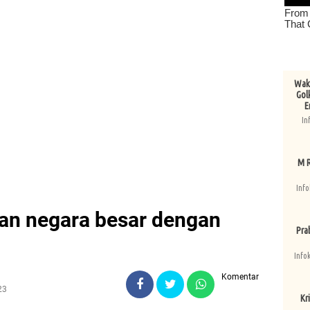
Wake
Gol
E
In
M R
Info
an negara besar dengan
Pra
Info
Komentar
23
Kri