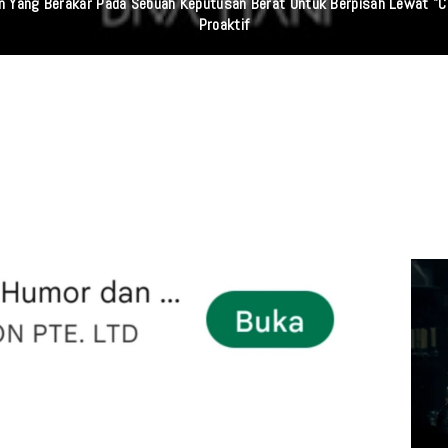
 Sumut Dan Wasidik Ditreskrimum Diduga Permainkan Masyarakat Kecil Y