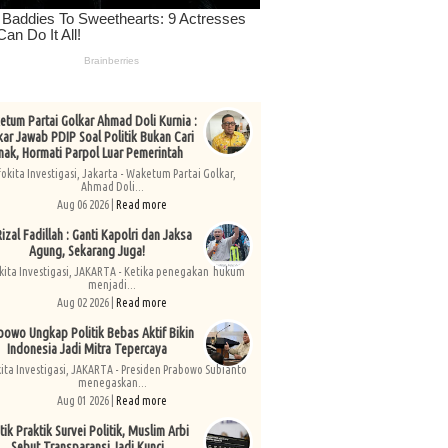
tum Partai Golkar Ahmad Doli Kurnia :
kar Jawab PDIP Soal Politik Bukan Cari
nak, Hormati Parpol Luar Pemerintah
fokita Investigasi, Jakarta - Waketum Partai Golkar,
Ahmad Doli...
Aug 06 2026 |
Read more
izal Fadillah : Ganti Kapolri dan Jaksa
Agung, Sekarang Juga!
kita Investigasi, JAKARTA - Ketika penegakan hukum
menjadi...
Aug 02 2026 |
Read more
bowo Ungkap Politik Bebas Aktif Bikin
Indonesia Jadi Mitra Tepercaya
kita Investigasi, JAKARTA - Presiden Prabowo Subianto
menegaskan...
Aug 01 2026 |
Read more
tik Praktik Survei Politik, Muslim Arbi
Sebut Transparansi Jadi Kunci