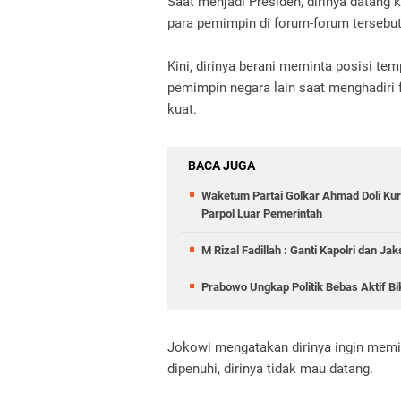
Saat menjadi Presiden, dirinya datan
para pemimpin di forum-forum tersebut
Kini, dirinya berani meminta posisi te
pemimpin negara lain saat menghadiri f
kuat.
BACA JUGA
Waketum Partai Golkar Ahmad Doli Kurn
Parpol Luar Pemerintah
M Rizal Fadillah : Ganti Kapolri dan J
Prabowo Ungkap Politik Bebas Aktif Bi
Jokowi mengatakan dirinya ingin memili
dipenuhi, dirinya tidak mau datang.