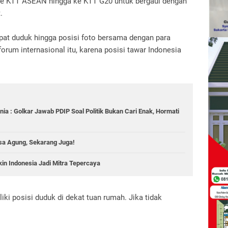
g ke KTT ASEAN hingga ke KTT G20 untuk bergaul dengan
.
mpat duduk hingga posisi foto bersama dengan para
orum internasional itu, karena posisi tawar Indonesia
ia : Golkar Jawab PDIP Soal Politik Bukan Cari Enak, Hormati
aksa Agung, Sekarang Juga!
kin Indonesia Jadi Mitra Tepercaya
ki posisi duduk di dekat tuan rumah. Jika tidak