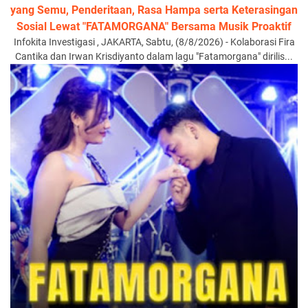
yang Semu, Penderitaan, Rasa Hampa serta Keterasingan
Sosial Lewat "FATAMORGANA" Bersama Musik Proaktif
Infokita Investigasi , JAKARTA, Sabtu, (8/8/2026) - Kolaborasi Fira
Cantika dan Irwan Krisdiyanto dalam lagu "Fatamorgana" dirilis...