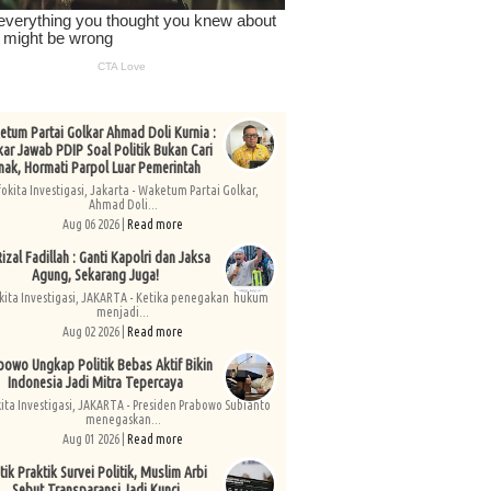
tum Partai Golkar Ahmad Doli Kurnia :
kar Jawab PDIP Soal Politik Bukan Cari
nak, Hormati Parpol Luar Pemerintah
fokita Investigasi, Jakarta - Waketum Partai Golkar,
Ahmad Doli...
Aug 06 2026 |
Read more
izal Fadillah : Ganti Kapolri dan Jaksa
Agung, Sekarang Juga!
kita Investigasi, JAKARTA - Ketika penegakan hukum
menjadi...
Aug 02 2026 |
Read more
bowo Ungkap Politik Bebas Aktif Bikin
Indonesia Jadi Mitra Tepercaya
kita Investigasi, JAKARTA - Presiden Prabowo Subianto
menegaskan...
Aug 01 2026 |
Read more
tik Praktik Survei Politik, Muslim Arbi
Sebut Transparansi Jadi Kunci