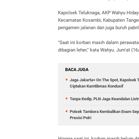
Kapolsek Teluknaga, AKP Wahyu Hiday
Kecamatan Kosambi, Kabupaten Tanger
pengamen jalanan dan juga buruh pabri
"Saat ini korban masih dalam perawata
dibagian leher," kata Wahyu. Jum'at (16
BACA JUGA
Jaga Jakarta+ On The Spot, Kapolsek 
Ciptakan Kamtibmas Kondusif
Tanpa Kedip, PLN Jaga Keandalan Listr
Polsek Tambora Kembalikan Enam Sepe
Presisi Polri
Hingga saat ini, korban masih belum d