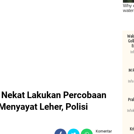
Wake
Gol
E
In
M R
Info
 Nekat Lakukan Percobaan
Pra
Menyayat Leher, Polisi
Info
Kri
Komentar