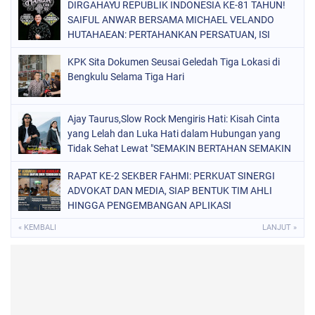
DIRGAHAYU REPUBLIK INDONESIA KE-81 TAHUN!
SAIFUL ANWAR BERSAMA MICHAEL VELANDO
HUTAHAEAN: PERTAHANKAN PERSATUAN, ISI
KEMERDEKAAN DENGAN KARYA NYATA DAN
KPK Sita Dokumen Seusai Geledah Tiga Lokasi di
PENGABDIAN TULUS DEMI KEJAYAAN BANGSA!
Bengkulu Selama Tiga Hari
Ajay Taurus,Slow Rock Mengiris Hati: Kisah Cinta
yang Lelah dan Luka Hati dalam Hubungan yang
Tidak Sehat Lewat "SEMAKIN BERTAHAN SEMAKIN
TERSIKSA"
RAPAT KE-2 SEKBER FAHMI: PERKUAT SINERGI
ADVOKAT DAN MEDIA, SIAP BENTUK TIM AHLI
HINGGA PENGEMBANGAN APLIKASI
« KEMBALI
LANJUT »