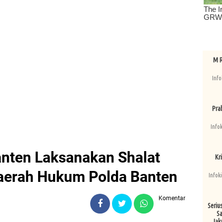
M R
Info
Pra
Info
anten Laksanakan Shalat
Kri
Daerah Hukum Polda Banten
Infok
Komentar
Seriu
Sa
Jak