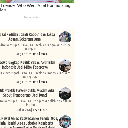
izal Fadillah : Ganti Kapolri dan Jaksa
Agung, Sekarang Juga!
kita Investigasi, JAKARTA - Ketika penegakan hukum
menjadi...
Aug 02 2026 |
Read more
bowo Ungkap Politik Bebas Aktif Bikin
Indonesia Jadi Mitra Tepercaya
kita Investigasi, JAKARTA - Presiden Prabowo Subianto
menegaskan...
Aug 01 2026 |
Read more
tik Praktik Survei Politik, Muslim Arbi
Sebut Transparansi Jadi Kunci
ita Investigasi, JAKARTA - Pengamat politik dan hukum
Muslim...
Jul 31 2026 |
Read more
s Kawal Anies Baswedan ke Pemilu 2029,
hrin Hamid Lepas Jabatan Komisaris
pro Usai Pimpin Partai Gerakan Rakyat