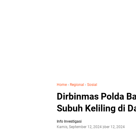
Home
›
Regional
›
Sosial
Dirbinmas Polda B
Subuh Keliling di 
Info Investigasi
Kamis, September 12, 2024
September 12, 2024