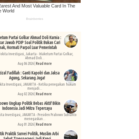
tum Partai Golkar Ahmad Doli Kurnia :
kar Jawab PDIP Soal Politik Bukan Cari
nak, Hormati Parpol Luar Pemerintah
fokita Investigasi, Jakarta - Waketum Partai Golkar,
Ahmad Doli...
Aug 06 2026 |
Read more
izal Fadillah : Ganti Kapolri dan Jaksa
Agung, Sekarang Juga!
kita Investigasi, JAKARTA - Ketika penegakan hukum
menjadi...
Aug 02 2026 |
Read more
bowo Ungkap Politik Bebas Aktif Bikin
Indonesia Jadi Mitra Tepercaya
kita Investigasi, JAKARTA - Presiden Prabowo Subianto
menegaskan...
Aug 01 2026 |
Read more
tik Praktik Survei Politik, Muslim Arbi
Sebut Transparansi Jadi Kunci