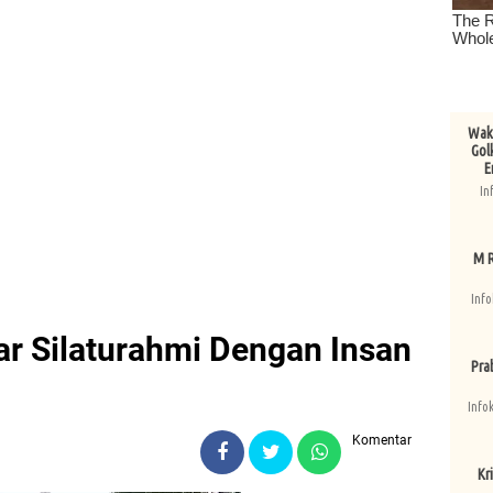
Wake
Gol
E
In
M R
Info
ar Silaturahmi Dengan Insan
Pra
Info
Komentar
Kri