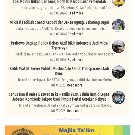
Soal Politik Bukan Cari Enak, Hormati Parpol Luar Pemerintah
Infokita Investigasi, Jakarta - Waketum Partai Golkar, Ahmad Doli...
Aug 06 2026 |
Read more
M Rizal Fadillah : Ganti Kapolri dan Jaksa Agung, Sekarang Juga!
Infokita Investigasi, JAKARTA - Ketika penegakan hukum menjadi...
Aug 02 2026 |
Read more
Prabowo Ungkap Politik Bebas Aktif Bikin Indonesia Jadi Mitra
Tepercaya
Infokita Investigasi, JAKARTA - Presiden Prabowo Subianto menegaskan...
Aug 01 2026 |
Read more
Kritik Praktik Survei Politik, Muslim Arbi Sebut Transparansi Jadi
Kunci
Infokita Investigasi, JAKARTA - Pengamat politik dan hukum Muslim...
Jul 31 2026 |
Read more
Serius Kawal Anies Baswedan ke Pemilu 2029, Sahrin Hamid Lepas
Jabatan Komisaris Jakpro Usai Pimpin Partai Gerakan Rakyat
Infokita Investigasi, Jakarta - Ketua Umum Partai Gerakan Rakyat,...
Jul 27 2026 |
Read more
Recent Posts Label