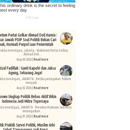
tum Partai Golkar Ahmad Doli Kurnia :
kar Jawab PDIP Soal Politik Bukan Cari
nak, Hormati Parpol Luar Pemerintah
fokita Investigasi, Jakarta - Waketum Partai Golkar,
Ahmad Doli...
Aug 06 2026 |
Read more
izal Fadillah : Ganti Kapolri dan Jaksa
Agung, Sekarang Juga!
kita Investigasi, JAKARTA - Ketika penegakan hukum
menjadi...
Aug 02 2026 |
Read more
bowo Ungkap Politik Bebas Aktif Bikin
Indonesia Jadi Mitra Tepercaya
kita Investigasi, JAKARTA - Presiden Prabowo Subianto
menegaskan...
Aug 01 2026 |
Read more
tik Praktik Survei Politik, Muslim Arbi
Sebut Transparansi Jadi Kunci