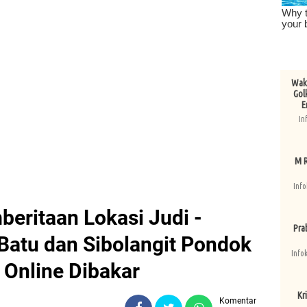
Wake
Gol
E
In
M R
Info
beritaan Lokasi Judi -
Pra
Batu dan Sibolangit Pondok
Info
 Online Dibakar
Kri
Komentar