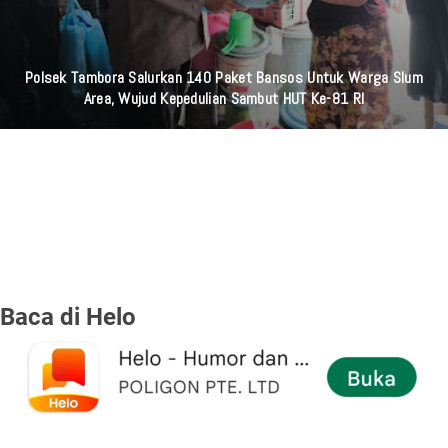
Fany Zee Lewat: Liku Liku Hubungan Asmara,Introspeksi Diri,
Kerumitan,serta Rasa Saling Menyalahkan Dalam Ikatan Cinta
"ADA SALAHKU ADA SALAHMU"
Baca di Helo