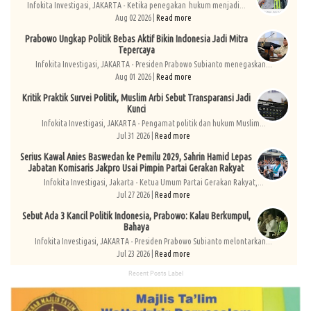
Infokita Investigasi, JAKARTA - Ketika penegakan hukum menjadi...
Aug 02 2026 |
Read more
Prabowo Ungkap Politik Bebas Aktif Bikin Indonesia Jadi Mitra
Tepercaya
Infokita Investigasi, JAKARTA - Presiden Prabowo Subianto menegaskan...
Aug 01 2026 |
Read more
Kritik Praktik Survei Politik, Muslim Arbi Sebut Transparansi Jadi
Kunci
Infokita Investigasi, JAKARTA - Pengamat politik dan hukum Muslim...
Jul 31 2026 |
Read more
Serius Kawal Anies Baswedan ke Pemilu 2029, Sahrin Hamid Lepas
Jabatan Komisaris Jakpro Usai Pimpin Partai Gerakan Rakyat
Infokita Investigasi, Jakarta - Ketua Umum Partai Gerakan Rakyat,...
Jul 27 2026 |
Read more
Sebut Ada 3 Kancil Politik Indonesia, Prabowo: Kalau Berkumpul,
Bahaya
Infokita Investigasi, JAKARTA - Presiden Prabowo Subianto melontarkan...
Jul 23 2026 |
Read more
Recent Posts Label