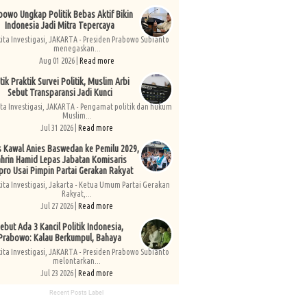
bowo Ungkap Politik Bebas Aktif Bikin
Indonesia Jadi Mitra Tepercaya
kita Investigasi, JAKARTA - Presiden Prabowo Subianto
menegaskan...
Aug 01 2026 |
Read more
tik Praktik Survei Politik, Muslim Arbi
Sebut Transparansi Jadi Kunci
ita Investigasi, JAKARTA - Pengamat politik dan hukum
Muslim...
Jul 31 2026 |
Read more
s Kawal Anies Baswedan ke Pemilu 2029,
hrin Hamid Lepas Jabatan Komisaris
pro Usai Pimpin Partai Gerakan Rakyat
kita Investigasi, Jakarta - Ketua Umum Partai Gerakan
Rakyat,...
Jul 27 2026 |
Read more
ebut Ada 3 Kancil Politik Indonesia,
Prabowo: Kalau Berkumpul, Bahaya
kita Investigasi, JAKARTA - Presiden Prabowo Subianto
melontarkan...
Jul 23 2026 |
Read more
Recent Posts Label