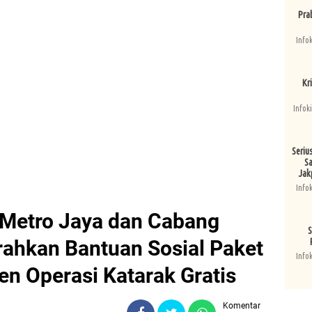
Pra
Info
Kri
Infok
Seriu
Sa
Jak
Info
 Metro Jaya dan Cabang
S
rahkan Bantuan Sosial Paket
Info
n Operasi Katarak Gratis
Komentar