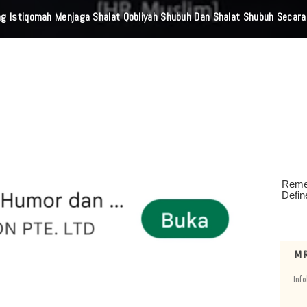
ta Barat Musnahkan Bahan Baku Narkotika 1,1 Ton Carisoprodol, Selam
M R
Info