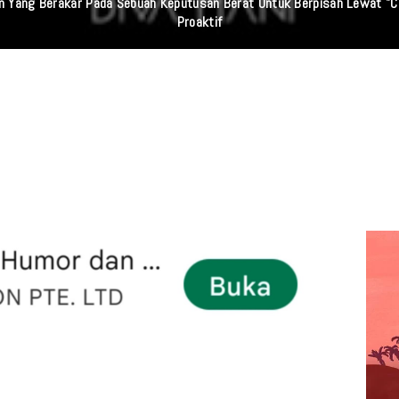
aan Yang Berakar Pada Sebuah Keputusan Berat Untuk Berpisah Lewat "C
Proaktif