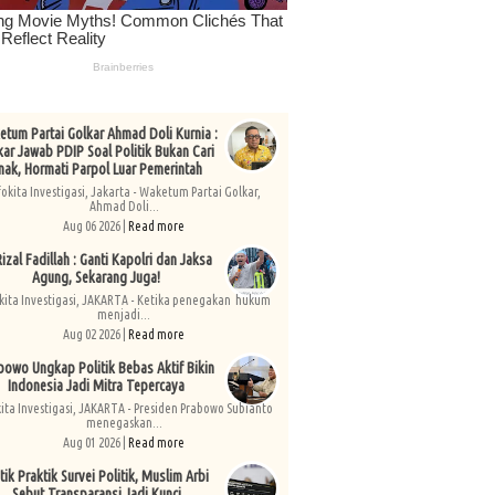
tum Partai Golkar Ahmad Doli Kurnia :
kar Jawab PDIP Soal Politik Bukan Cari
nak, Hormati Parpol Luar Pemerintah
fokita Investigasi, Jakarta - Waketum Partai Golkar,
Ahmad Doli...
Aug 06 2026 |
Read more
izal Fadillah : Ganti Kapolri dan Jaksa
Agung, Sekarang Juga!
kita Investigasi, JAKARTA - Ketika penegakan hukum
menjadi...
Aug 02 2026 |
Read more
bowo Ungkap Politik Bebas Aktif Bikin
Indonesia Jadi Mitra Tepercaya
kita Investigasi, JAKARTA - Presiden Prabowo Subianto
menegaskan...
Aug 01 2026 |
Read more
tik Praktik Survei Politik, Muslim Arbi
Sebut Transparansi Jadi Kunci