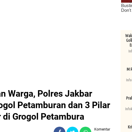
Wake
Gol
E
In
M R
Info
n Warga, Polres Jakbar
Pra
gol Petamburan dan 3 Pilar
Info
r di Grogol Petambura
Kri
Komentar