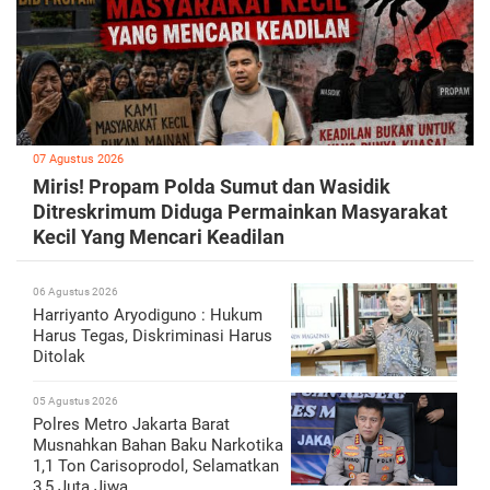
07 Agustus 2026
Miris! Propam Polda Sumut dan Wasidik
Ditreskrimum Diduga Permainkan Masyarakat
Kecil Yang Mencari Keadilan
06 Agustus 2026
Harriyanto Aryodiguno : Hukum
Harus Tegas, Diskriminasi Harus
Ditolak
05 Agustus 2026
Polres Metro Jakarta Barat
Musnahkan Bahan Baku Narkotika
1,1 Ton Carisoprodol, Selamatkan
3,5 Juta Jiwa