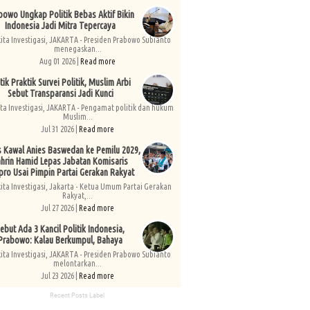
bowo Ungkap Politik Bebas Aktif Bikin
Indonesia Jadi Mitra Tepercaya
kita Investigasi, JAKARTA - Presiden Prabowo Subianto
menegaskan...
Aug 01 2026 |
Read more
tik Praktik Survei Politik, Muslim Arbi
Sebut Transparansi Jadi Kunci
ita Investigasi, JAKARTA - Pengamat politik dan hukum
Muslim...
Jul 31 2026 |
Read more
s Kawal Anies Baswedan ke Pemilu 2029,
hrin Hamid Lepas Jabatan Komisaris
pro Usai Pimpin Partai Gerakan Rakyat
kita Investigasi, Jakarta - Ketua Umum Partai Gerakan
Rakyat,...
Jul 27 2026 |
Read more
ebut Ada 3 Kancil Politik Indonesia,
Prabowo: Kalau Berkumpul, Bahaya
kita Investigasi, JAKARTA - Presiden Prabowo Subianto
melontarkan...
Jul 23 2026 |
Read more
Recent Posts Label