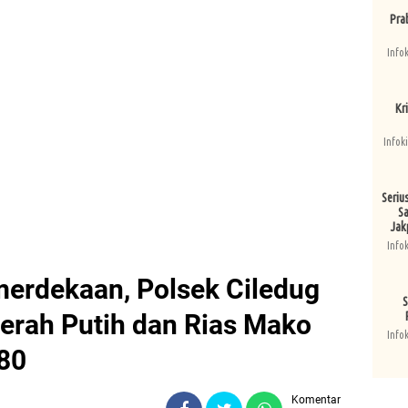
Pra
Info
Kri
Infok
Seriu
Sa
Jak
Info
erdekaan, Polsek Ciledug
S
erah Putih dan Rias Mako
Info
80
Komentar