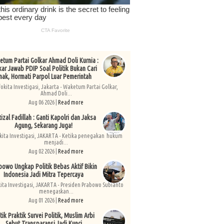
tum Partai Golkar Ahmad Doli Kurnia :
kar Jawab PDIP Soal Politik Bukan Cari
nak, Hormati Parpol Luar Pemerintah
fokita Investigasi, Jakarta - Waketum Partai Golkar,
Ahmad Doli...
Aug 06 2026 |
Read more
izal Fadillah : Ganti Kapolri dan Jaksa
Agung, Sekarang Juga!
kita Investigasi, JAKARTA - Ketika penegakan hukum
menjadi...
Aug 02 2026 |
Read more
bowo Ungkap Politik Bebas Aktif Bikin
Indonesia Jadi Mitra Tepercaya
kita Investigasi, JAKARTA - Presiden Prabowo Subianto
menegaskan...
Aug 01 2026 |
Read more
tik Praktik Survei Politik, Muslim Arbi
Sebut Transparansi Jadi Kunci