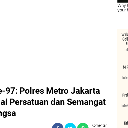
Wake
Gol
E
In
M R
Info
97: Polres Metro Jakarta
Pra
lai Persatuan dan Semangat
Info
ngsa
Kri
Komentar