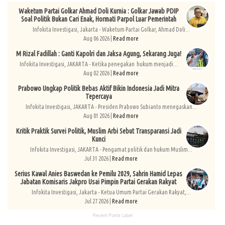
Waketum Partai Golkar Ahmad Doli Kurnia : Golkar Jawab PDIP
Soal Politik Bukan Cari Enak, Hormati Parpol Luar Pemerintah
Infokita Investigasi, Jakarta - Waketum Partai Golkar, Ahmad Doli...
Aug 06 2026 |
Read more
M Rizal Fadillah : Ganti Kapolri dan Jaksa Agung, Sekarang Juga!
Infokita Investigasi, JAKARTA - Ketika penegakan hukum menjadi...
Aug 02 2026 |
Read more
Prabowo Ungkap Politik Bebas Aktif Bikin Indonesia Jadi Mitra
Tepercaya
Infokita Investigasi, JAKARTA - Presiden Prabowo Subianto menegaskan...
Aug 01 2026 |
Read more
Kritik Praktik Survei Politik, Muslim Arbi Sebut Transparansi Jadi
Kunci
Infokita Investigasi, JAKARTA - Pengamat politik dan hukum Muslim...
Jul 31 2026 |
Read more
Serius Kawal Anies Baswedan ke Pemilu 2029, Sahrin Hamid Lepas
Jabatan Komisaris Jakpro Usai Pimpin Partai Gerakan Rakyat
Infokita Investigasi, Jakarta - Ketua Umum Partai Gerakan Rakyat,...
Jul 27 2026 |
Read more
Recent Posts Label