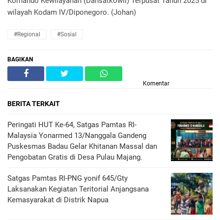
Komando Kewilayahan (Dansatkowil) Terpusat Tahun 2025 di
wilayah Kodam IV/Diponegoro. (Johan)
#Regional
#Sosial
BAGIKAN
Komentar
BERITA TERKAIT
Peringati HUT Ke-64, Satgas Pamtas RI-
Malaysia Yonarmed 13/Nanggala Gandeng
Puskesmas Badau Gelar Khitanan Massal dan
Pengobatan Gratis di Desa Pulau Majang.
Satgas Pamtas RI-PNG yonif 645/Gty
Laksanakan Kegiatan Teritorial Anjangsana
Kemasyarakat di Distrik Napua