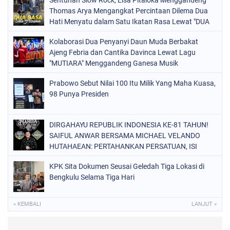
Thomas Arya Mengangkat Percintaan Dilema Dua
Hati Menyatu dalam Satu Ikatan Rasa Lewat "DUA
RASA SATU ASMARA"
Kolaborasi Dua Penyanyi Daun Muda Berbakat
Ajeng Febria dan Cantika Davinca Lewat Lagu
"MUTIARA" Menggandeng Ganesa Musik
Prabowo Sebut Nilai 100 Itu Milik Yang Maha Kuasa,
98 Punya Presiden
DIRGAHAYU REPUBLIK INDONESIA KE-81 TAHUN!
SAIFUL ANWAR BERSAMA MICHAEL VELANDO
HUTAHAEAN: PERTAHANKAN PERSATUAN, ISI
KEMERDEKAAN DENGAN KARYA NYATA DAN
KPK Sita Dokumen Seusai Geledah Tiga Lokasi di
PENGABDIAN TULUS DEMI KEJAYAAN BANGSA!
Bengkulu Selama Tiga Hari
« KEMBALI
LANJUT »