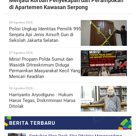
Menjadi Korban Penyekapan dan Perampokan
di Apartemen Kawasan Serpong
08 Agustus 2026
Polisi Ungkap Identitas Pemilik 995
Senjata Api Jenis Airsoft Gun di
Sekolah Jakarta Selatan
07 Agustus 2026
Miris! Propam Polda Sumut dan
Wasidik Ditreskrimum Diduga
Permainkan Masyarakat Kecil Yang
Mencari Keadilan
06 Agustus 2026
Harriyanto Aryodiguno : Hukum
Harus Tegas, Diskriminasi Harus
Ditolak
Sentuhan Slow Rock, Elsa Pitaloka Menggandeng