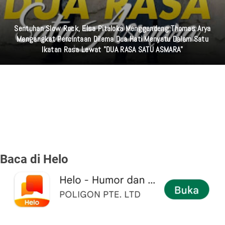
Sentuhan Slow Rock, Elsa Pitaloka Menggandeng Thomas Arya
Mengangkat Percintaan Dilema Dua Hati Menyatu Dalam Satu
Ikatan Rasa Lewat "DUA RASA SATU ASMARA"
Baca di Helo