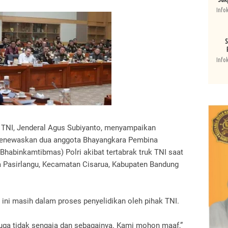
Info
S
Info
a TNI, Jenderal Agus Subiyanto, menyampaikan
menewaskan dua anggota Bhayangkara Pembina
habinkamtibmas) Polri akibat tertabrak truk TNI saat
a Pasirlangu, Kecamatan Cisarua, Kabupaten Bandung
 ini masih dalam proses penyelidikan oleh pihak TNI.
 juga tidak sengaja dan sebagainya. Kami mohon maaf,”