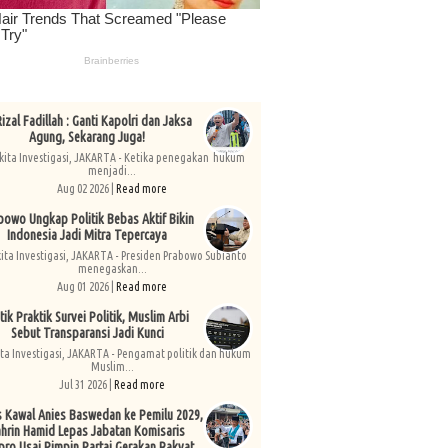
izal Fadillah : Ganti Kapolri dan Jaksa
Agung, Sekarang Juga!
kita Investigasi, JAKARTA - Ketika penegakan hukum
menjadi...
Aug 02 2026 |
Read more
bowo Ungkap Politik Bebas Aktif Bikin
Indonesia Jadi Mitra Tepercaya
kita Investigasi, JAKARTA - Presiden Prabowo Subianto
menegaskan...
Aug 01 2026 |
Read more
tik Praktik Survei Politik, Muslim Arbi
Sebut Transparansi Jadi Kunci
ita Investigasi, JAKARTA - Pengamat politik dan hukum
Muslim...
Jul 31 2026 |
Read more
s Kawal Anies Baswedan ke Pemilu 2029,
hrin Hamid Lepas Jabatan Komisaris
pro Usai Pimpin Partai Gerakan Rakyat