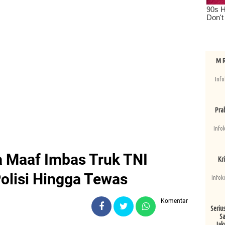
M R
Info
Pra
Info
a Maaf Imbas Truk TNI
Kri
olisi Hingga Tewas
Infok
Komentar
Seriu
Sa
Jak