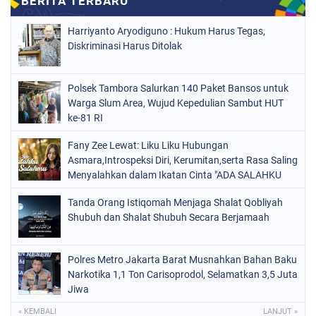
Harriyanto Aryodiguno : Hukum Harus Tegas,
Diskriminasi Harus Ditolak
Polsek Tambora Salurkan 140 Paket Bansos untuk
Warga Slum Area, Wujud Kepedulian Sambut HUT
ke-81 RI
Fany Zee Lewat: Liku Liku Hubungan
Asmara,Introspeksi Diri, Kerumitan,serta Rasa Saling
Menyalahkan dalam Ikatan Cinta "ADA SALAHKU
ADA SALAHMU"
Tanda Orang Istiqomah Menjaga Shalat Qobliyah
Shubuh dan Shalat Shubuh Secara Berjamaah
Polres Metro Jakarta Barat Musnahkan Bahan Baku
Narkotika 1,1 Ton Carisoprodol, Selamatkan 3,5 Juta
Jiwa
« KEMBALI
LANJUT »