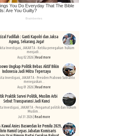
izal Fadillah : Ganti Kapolri dan Jaksa
Agung, Sekarang Juga!
kita Investigasi, JAKARTA - Ketika penegakan hukum
menjadi...
Aug 02 2026 |
Read more
bowo Ungkap Politik Bebas Aktif Bikin
Indonesia Jadi Mitra Tepercaya
kita Investigasi, JAKARTA - Presiden Prabowo Subianto
menegaskan...
Aug 01 2026 |
Read more
tik Praktik Survei Politik, Muslim Arbi
Sebut Transparansi Jadi Kunci
ita Investigasi, JAKARTA - Pengamat politik dan hukum
Muslim...
Jul 31 2026 |
Read more
s Kawal Anies Baswedan ke Pemilu 2029,
hrin Hamid Lepas Jabatan Komisaris
pro Usai Pimpin Partai Gerakan Rakyat