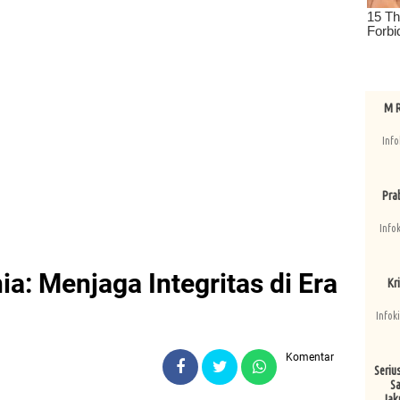
M R
Info
Pra
Info
a: Menjaga Integritas di Era
Kri
Infok
Komentar
Seriu
Sa
Jak