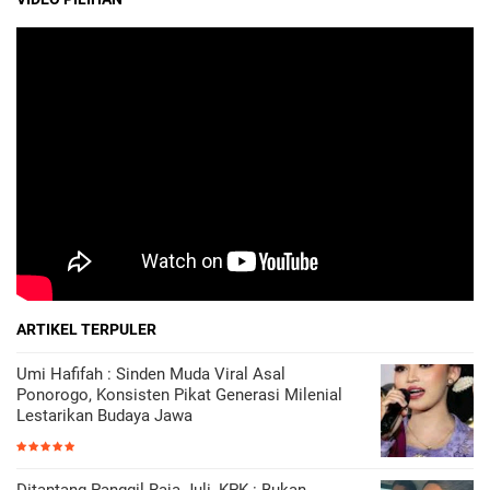
ARTIKEL TERPULER
Umi Hafifah : Sinden Muda Viral Asal
Ponorogo, Konsisten Pikat Generasi Milenial
Lestarikan Budaya Jawa
Ditantang Panggil Raja Juli, KPK : Bukan