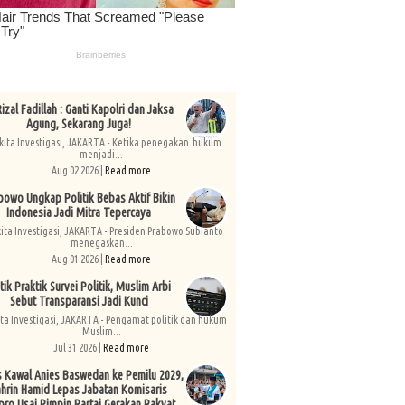
izal Fadillah : Ganti Kapolri dan Jaksa
Agung, Sekarang Juga!
kita Investigasi, JAKARTA - Ketika penegakan hukum
menjadi...
Aug 02 2026 |
Read more
bowo Ungkap Politik Bebas Aktif Bikin
Indonesia Jadi Mitra Tepercaya
kita Investigasi, JAKARTA - Presiden Prabowo Subianto
menegaskan...
Aug 01 2026 |
Read more
tik Praktik Survei Politik, Muslim Arbi
Sebut Transparansi Jadi Kunci
ita Investigasi, JAKARTA - Pengamat politik dan hukum
Muslim...
Jul 31 2026 |
Read more
s Kawal Anies Baswedan ke Pemilu 2029,
hrin Hamid Lepas Jabatan Komisaris
pro Usai Pimpin Partai Gerakan Rakyat