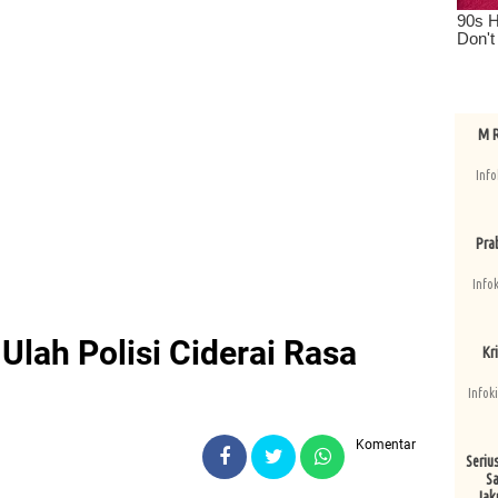
M R
Info
Pra
Info
Ulah Polisi Ciderai Rasa
Kri
Infok
Komentar
Seriu
Sa
Jak