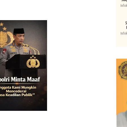
Info
S
Info