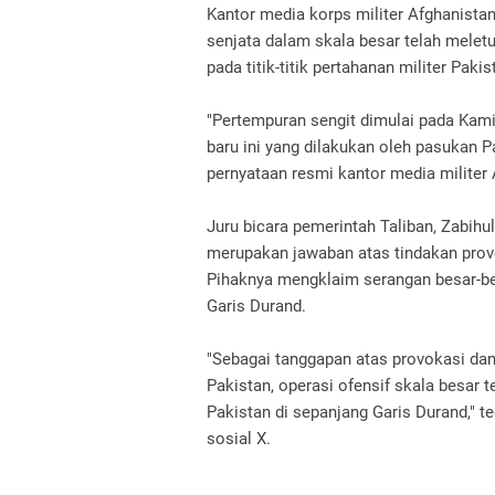
Kantor media korps militer Afghanista
senjata dalam skala besar telah melet
pada titik-titik pertahanan militer Paki
"Pertempuran sengit dimulai pada Kam
baru ini yang dilakukan oleh pasukan Pa
pernyataan resmi kantor media militer A
Juru bicara pemerintah Taliban, Zabihu
merupakan jawaban atas tindakan provok
Pihaknya mengklaim serangan besar-bes
Garis Durand.
"Sebagai tanggapan atas provokasi dan 
Pakistan, operasi ofensif skala besar t
Pakistan di sepanjang Garis Durand," t
sosial X.