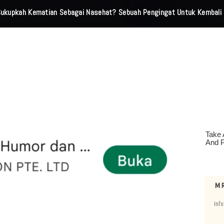
Dari 24 Jam, Polsek Ciledug Ringkus Pelaku Pencurian HP Yang Viral D
M R
Info