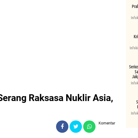
Pra
Info
Kri
Infok
Seriu
Sa
Jak
Info
Serang Raksasa Nuklir Asia,
S
Info
Komentar