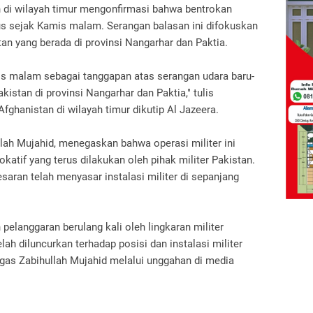
n di wilayah timur mengonfirmasi bahwa bentrokan
us sejak Kamis malam. Serangan balasan ini difokuskan
stan yang berada di provinsi Nangarhar dan Paktia.
is malam sebagai tanggapan atas serangan udara baru-
kistan di provinsi Nangarhar dan Paktia," tulis
fghanistan di wilayah timur dikutip Al Jazeera.
llah Mujahid, menegaskan bahwa operasi militer ini
atif yang terus dilakukan oleh pihak militer Pakistan.
aran telah menyasar instalasi militer di sepanjang
pelanggaran berulang kali oleh lingkaran militer
elah diluncurkan terhadap posisi dan instalasi militer
egas Zabihullah Mujahid melalui unggahan di media