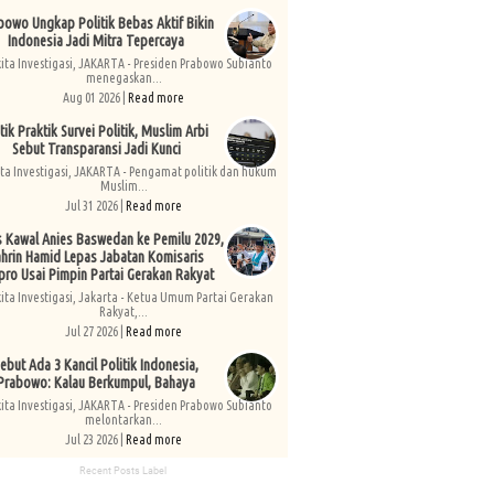
bowo Ungkap Politik Bebas Aktif Bikin
Indonesia Jadi Mitra Tepercaya
kita Investigasi, JAKARTA - Presiden Prabowo Subianto
menegaskan...
Aug 01 2026 |
Read more
tik Praktik Survei Politik, Muslim Arbi
Sebut Transparansi Jadi Kunci
ita Investigasi, JAKARTA - Pengamat politik dan hukum
Muslim...
Jul 31 2026 |
Read more
s Kawal Anies Baswedan ke Pemilu 2029,
hrin Hamid Lepas Jabatan Komisaris
pro Usai Pimpin Partai Gerakan Rakyat
kita Investigasi, Jakarta - Ketua Umum Partai Gerakan
Rakyat,...
Jul 27 2026 |
Read more
ebut Ada 3 Kancil Politik Indonesia,
Prabowo: Kalau Berkumpul, Bahaya
kita Investigasi, JAKARTA - Presiden Prabowo Subianto
melontarkan...
Jul 23 2026 |
Read more
Recent Posts Label