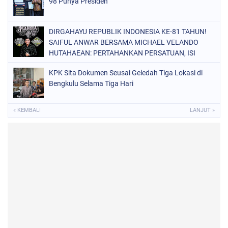
98 Punya Presiden
DIRGAHAYU REPUBLIK INDONESIA KE-81 TAHUN!
SAIFUL ANWAR BERSAMA MICHAEL VELANDO
HUTAHAEAN: PERTAHANKAN PERSATUAN, ISI
KEMERDEKAAN DENGAN KARYA NYATA DAN
KPK Sita Dokumen Seusai Geledah Tiga Lokasi di
PENGABDIAN TULUS DEMI KEJAYAAN BANGSA!
Bengkulu Selama Tiga Hari
« KEMBALI
LANJUT »