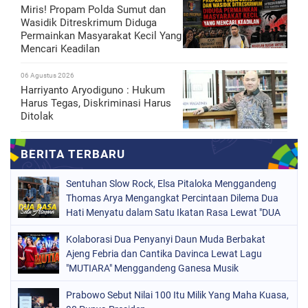
Miris! Propam Polda Sumut dan
Wasidik Ditreskrimum Diduga
Permainkan Masyarakat Kecil Yang
Mencari Keadilan
06 Agustus 2026
Harriyanto Aryodiguno : Hukum
Harus Tegas, Diskriminasi Harus
Ditolak
Sentuhan Slow Rock, Elsa Pitaloka Menggandeng
Thomas Arya Mengangkat Percintaan Dilema Dua
Hati Menyatu dalam Satu Ikatan Rasa Lewat "DUA
RASA SATU ASMARA"
Kolaborasi Dua Penyanyi Daun Muda Berbakat
Ajeng Febria dan Cantika Davinca Lewat Lagu
"MUTIARA" Menggandeng Ganesa Musik
Prabowo Sebut Nilai 100 Itu Milik Yang Maha Kuasa,